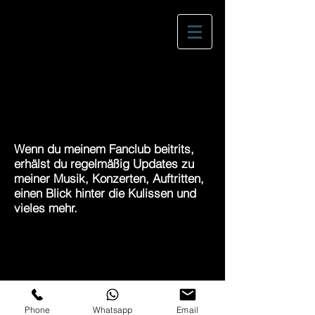
JOIN MY FAN CLUB
zurück zur Startseite-->
Wenn du meinem Fanclub beitrits,
erhälst du regelmäßig Updates zu
meiner Musik, Konzerten, Auftritten,
einen Blick hinter die Kulissen und
vieles mehr.
Phone
Whatsapp
Email
Impressum |